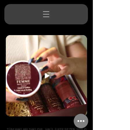
TÜM HAKLARI SAKLIDIR . HALİL İLKER SEZEN 2026 ©